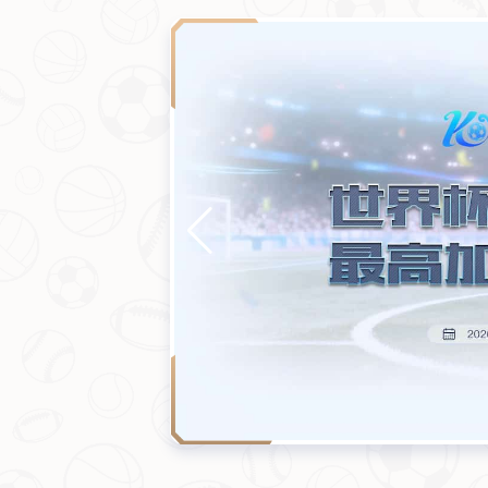
青海省海北藏族自治州刚察县三