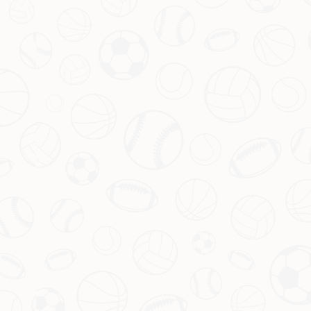
 Sports
性别
*