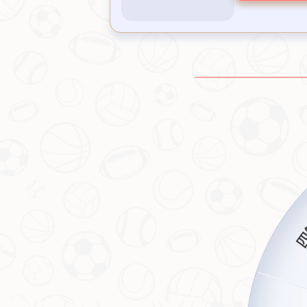
皮雷的观点是否有道理？今天我们就
皮雷所说，难以面对高压环境。
皮雷的犀利点评：直指内马尔软
罗伯特·皮雷作为法国足坛的传奇人物
马尔
的批评主要集中在两点：一是情
为，内马尔在比赛中经常因为受到犯
有时会显得有些“矫情”。这种“爱哭
程度上反映了外界对内马尔的部分印
事实上，回顾近几年的比赛，类似的情
内马尔因频繁倒地和夸张的表情被网友
这种行为不仅让对手感到不满，也让
是这些表现，让皮雷毫不留情地给出
案例分析：关键时刻的失意表现