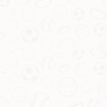
反方观点：天才球员的另一面
当然，我们也不能完全否定
内马尔的