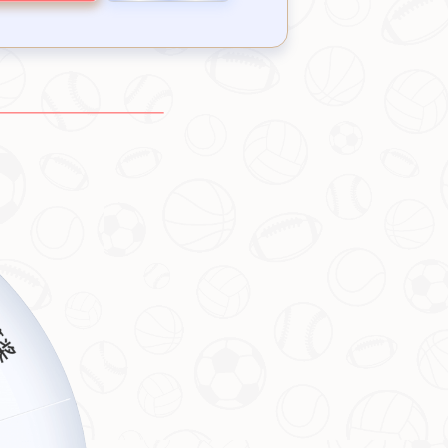
服务优势
团队介绍
问题答疑
新闻资讯
联系我们
热门新闻
姆巴佩笑迎5位欧冠冠
军加盟法国队，氛围热